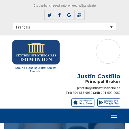
Chaque franchise est autonome et indépendante
Français
Dominion Lending Centres Utmost
Financial
Justin Castillo
Principal Broker
jcastillo@utmostfinancial.ca
Tel:
204-615-9060
Cell:
204-509-9060