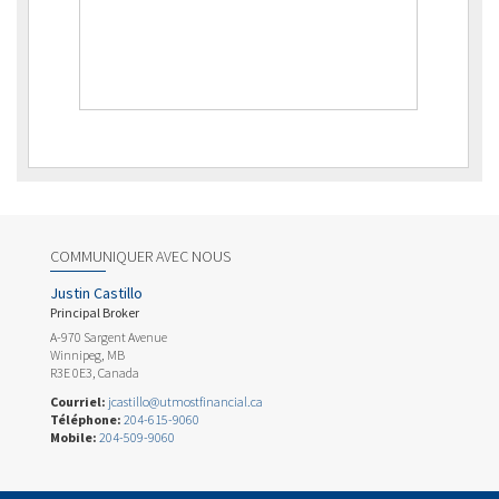
COMMUNIQUER AVEC NOUS
Justin Castillo
Principal Broker
A-970 Sargent Avenue
Winnipeg, MB
R3E 0E3, Canada
Courriel:
jcastillo@utmostfinancial.ca
Téléphone:
204-615-9060
Mobile:
204-509-9060